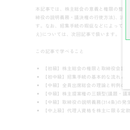
本記事では、株主総会の意義と権限の整理
締役の説明義務・議決権の行使方法)、決
す。なお、招集手続の瑕疵などによって決
え)については、次回記事で扱います。
この記事で学べること
【初級】株主総会の権限と取締役会設
【初中級】招集手続の基本的な流れと
【中級】全員出席総会の理論と判例の
【中級】株主提案権の三類型(議題・議
【中級】取締役の説明義務(314条)の発
【中上級】代理人資格を株主に限る定