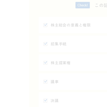
この
株主総会の意義と権限
招集手続
株主提案権
議事
決議