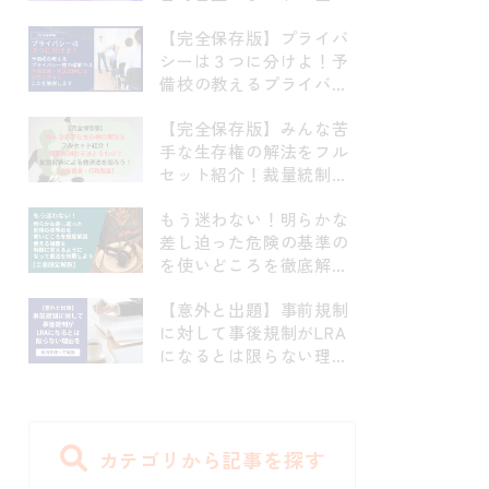
点を網羅的に解説！司法
【完全保存版】プライバ
試験頻出の予防原則につ
シーは３つに分けよ！予
いても完全フォロー【パ
備校の教えるプライバシ
ターナリズム、予防原
ー権の理解では予備試
則、目的二分論】
【完全保存版】みんな苦
験・司法試験には対応で
手な生存権の解法をフル
きないことを解説します
セット紹介！裁量統制の
【京都府学連・住基ネッ
手法と合わせて拡張解釈
ト訴訟・前科照会事件・
もう迷わない！明らかな
による救済法を知ろ
早稲田大学江沢民事件・
差し迫った危険の基準の
う！！【立法裁量・行政
指紋押捺事件】
を使いどころを徹底解
裁量】
説！使える場面を明確に
【意外と出題】事前規制
言えるようになって憲法
に対して事後規制がLRA
を制覇しよう！【合憲限
になるとは限らない理由
定解釈】
を判例を使って解説
カテゴリから記事を探す