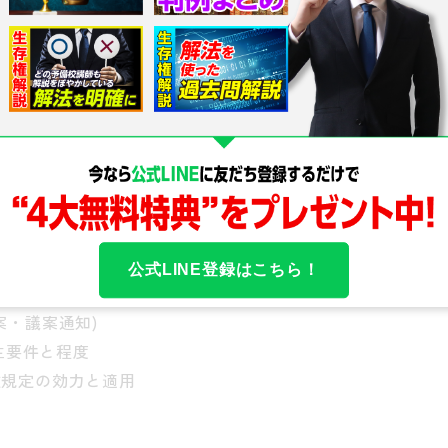
から始め、招集手続、株主提案権、議事(議長の権限・取
議の成立要件まで、株主総会の手続を網羅的に解説しま
議の効力が争われる場面(決議取消・無効・不存在の訴
置会社・非設置会社の違い
招集通知の記載事項
公式LINE登録はこちら！
射程
案・議案通知)
生要件と程度
款規定の効力と適用