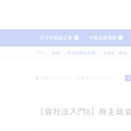
科目別解説記事
予備試験情報
TOP
›
投稿
›
科目別解説記事
›
会社法（商法
憲法
民
民事訴訟法
刑
公開日:2026.07.06
更新日:2026.07.10
民事実務
刑
【会社法入門8】株主総