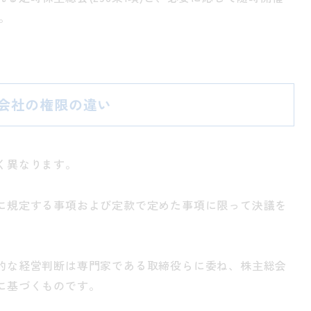
。
置会社の権限の違い
く異なります。
に規定する事項および定款で定めた事項に限って決議を
的な経営判断は専門家である取締役らに委ね、株主総会
に基づくものです。