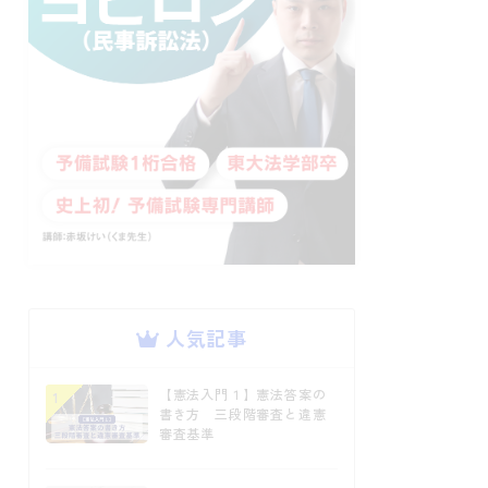
人気記事
【憲法入門１】憲法答案の
1
書き方 三段階審査と違憲
審査基準