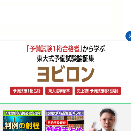
ければならないの?
件を満たす必要があるの?
?
方は多いのではないでしょうか。
であり、その決議は会社の意思形成として極めて重要な
主に出席と準備の機会を保障し、合理的な議決権行使を
面で詳細な手続規律を設けています。