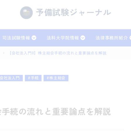
予備試験ジャーナル
司法試験情報
法科大学院情報
法律事務所紹介
）
›
【会社法入門8】株主総会手続の流れと重要論点を解説
法
刑法
事訴訟法
行政法
#会社法入門
#手続
#株主総会
事実務
会手続の流れと重要論点を解説