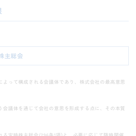
限
の株主総会
によって構成される会議体であり、株式会社の最高意思
う会議体を通じて会社の意思を形成する点に、その本質
る定時株主総会(296条1項)と、必要に応じて随時開催