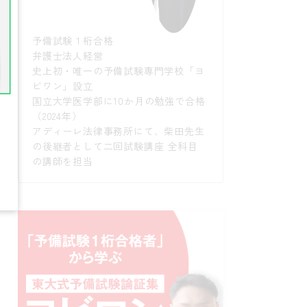
予備試験１桁合格
弁護士法人経営
史上初・唯一の予備試験専門学校「ヨ
ビワン」設立
国立大学医学部に10か月の勉強で合格
（2024年）
アディーレ法律事務所にて、柴田先生
の後継者として二回試験講座 全科目
の講師を担当