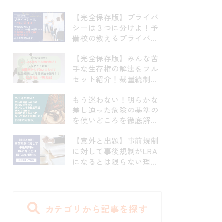
点を網羅的に解説！司法
【完全保存版】プライバ
試験頻出の予防原則につ
シーは３つに分けよ！予
いても完全フォロー【パ
備校の教えるプライバシ
ターナリズム、予防原
ー権の理解では予備試
則、目的二分論】
【完全保存版】みんな苦
験・司法試験には対応で
手な生存権の解法をフル
きないことを解説します
セット紹介！裁量統制の
【京都府学連・住基ネッ
手法と合わせて拡張解釈
ト訴訟・前科照会事件・
もう迷わない！明らかな
による救済法を知ろ
早稲田大学江沢民事件・
差し迫った危険の基準の
う！！【立法裁量・行政
指紋押捺事件】
を使いどころを徹底解
裁量】
説！使える場面を明確に
【意外と出題】事前規制
言えるようになって憲法
に対して事後規制がLRA
を制覇しよう！【合憲限
になるとは限らない理由
定解釈】
を判例を使って解説
カテゴリから記事を探す