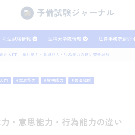
予備試験ジャーナル
司法試験情報
法科大学院情報
法律事務所紹介
総則入門1】権利能力・意思能力・行為能力の違い完全理解
法
刑法
事訴訟法
行政法
#入門
#意思能力
#権利能力
#民法総則
事実務
能力・意思能力・行為能力の違い