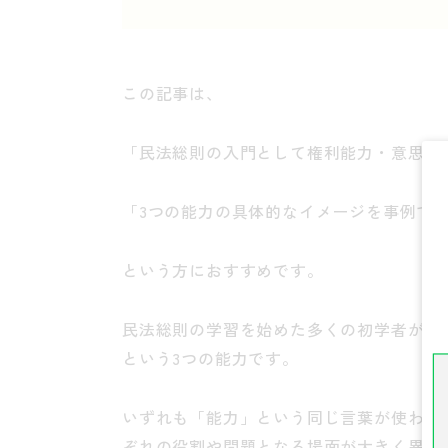
この記事は、
「民法総則の入門として権利能力・意思能
「
3
つの能力の具体的なイメージを事例で
という方におすすめです。
民法総則の学習を始めた多くの初学者が最
という
3
つの能力です。
いずれも「能力」という同じ言葉が使われ
ぞれの役割や問題となる場面が大きく異な