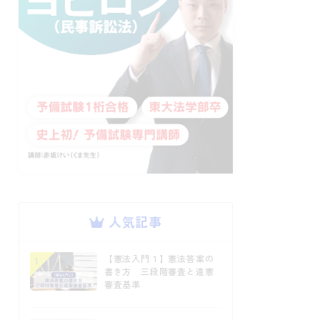
人気記事
【憲法入門１】憲法答案の
1
書き方 三段階審査と違憲
審査基準