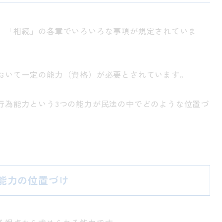
」「相続」の各章でいろいろな事項が規定されていま
おいて一定の能力（資格）が必要とされています。
行為能力という
3
つの能力が民法の中でどのような位置づ
能力の位置づけ