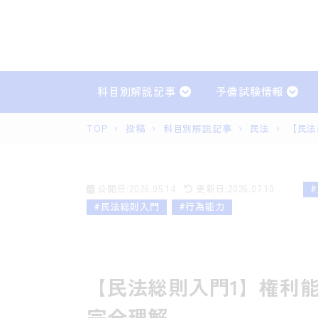
科目別解説記事
予備試験情報
TOP
›
投稿
›
科目別解説記事
›
民法
›
【民法
憲法
民
民事訴訟法
刑
公開日:2026.05.14
更新日:2026.07.10
民事実務
刑
#民法総則入門
#行為能力
【民法総則入門1】権利
完全理解