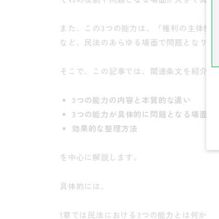
また、この
3
つの能力は、「権利の主体性
など、民法のあらゆる場面で問題となり得
そこで、この記事では、関連条文を紹介し
3
つの能力の内容と本質的な違い
3
つの能力が具体的に問題となる場面
効果的な整理方法
を中心に解説します。
具体的には、
1
章では民法における
3
つの能力とは何か