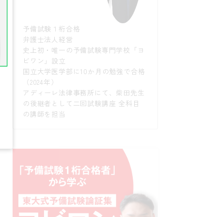
予備試験１桁合格
弁護士法人経営
史上初・唯一の予備試験専門学校「ヨ
ビワン」設立
国立大学医学部に10か月の勉強で合格
（2024年）
アディーレ法律事務所にて、柴田先生
の後継者として二回試験講座 全科目
の講師を担当