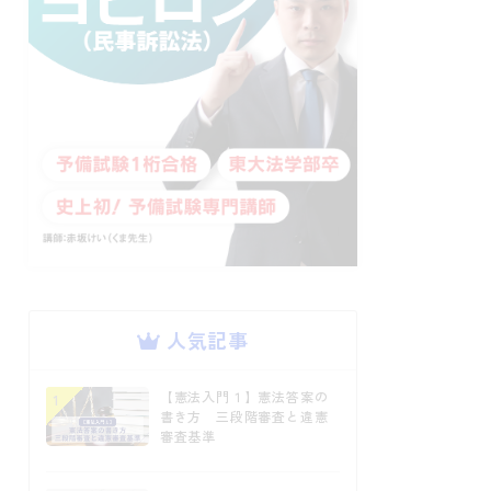
人気記事
【憲法入門１】憲法答案の
1
書き方 三段階審査と違憲
審査基準