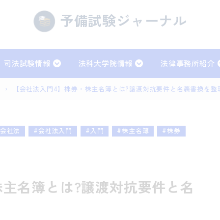
予備試験ジャーナル
司法試験情報
法科大学院情報
法律事務所紹介
）
›
【会社法入門4】株券・株主名簿とは?譲渡対抗要件と名義書換を整
法
刑法
事訴訟法
行政法
#会社法
#会社法入門
#入門
#株主名簿
#株券
事実務
株主名簿とは?譲渡対抗要件と名