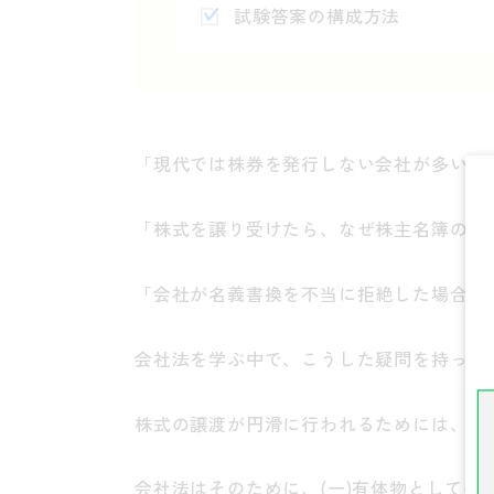
試験答案の構成方法
「現代では株券を発行しない会社が多いと
「株式を譲り受けたら、なぜ株主名簿の名
「会社が名義書換を不当に拒絶した場合、
会社法を学ぶ中で、こうした疑問を持った
株式の譲渡が円滑に行われるためには、株
会社法はそのために、(一)有体物としての「