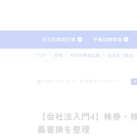
科目別解説記事
予備試験情報
TOP
›
投稿
›
科目別解説記事
›
会社法（商法
憲法
民
民事訴訟法
刑
公開日:2026.06.09
更新日:2026.07.10
民事実務
刑
【会社法入門4】株券・
義書換を整理