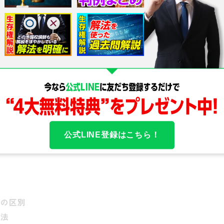
みを用意しています。
の創設)以降、株券は原則として発行されなくなり、現在
ことになっています(会社法214条)。
必ず作成・備置するもので、会社と株主との関係を画す
条以下)。
したうえで、名義書換をめぐる重要論点(不当拒絶、名義
公式LINE登録はこちら！
準共有)を、判例の到達点を踏まえて解説します。
社の区別
方法