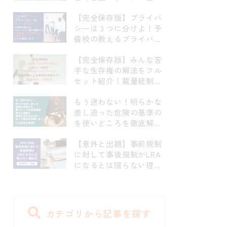
点を網羅的に解説！司法
【完全保存版】プライバ
試験頻出の予防原則につ
シーは３つに分けよ！予
いても完全フォロー【パ
備校の教えるプライバシ
ターナリズム、予防原
ー権の理解では予備試
則、目的二分論】
【完全保存版】みんな苦
験・司法試験には対応で
手な生存権の解法をフル
きないことを解説します
セット紹介！裁量統制の
【京都府学連・住基ネッ
手法と合わせて拡張解釈
ト訴訟・前科照会事件・
もう迷わない！明らかな
による救済法を知ろ
早稲田大学江沢民事件・
差し迫った危険の基準の
う！！【立法裁量・行政
指紋押捺事件】
を使いどころを徹底解
裁量】
説！使える場面を明確に
【意外と出題】事前規制
言えるようになって憲法
に対して事後規制がLRA
を制覇しよう！【合憲限
になるとは限らない理由
定解釈】
を判例を使って解説
カテゴリから記事を探す