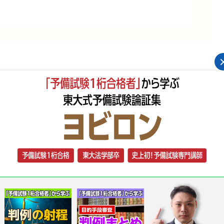
聞くが、株券は何のためにあるの?」
義書換が必要なの?」
譲受人はどうすればよいの?」
方は多いのではないでしょうか。
式の権利関係を明らかにする仕組みが不可欠です。
株券」、(二)会社が備え置く「株主名簿」、(三)上場会