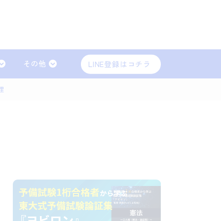
その他
LINE登録はコチラ
理
会社法（商法）
労働法