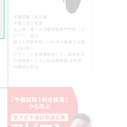
予備試験１桁合格
弁護士法人経営
史上初・唯一の予備試験専門学校「ヨ
ビワン」設立
国立大学医学部に10か月の勉強で合格
（2024年）
アディーレ法律事務所にて、柴田先生
の後継者として二回試験講座 全科目
の講師を担当