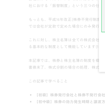
社における「振替制度」という三つの仕組
もっとも、平成16年改正(株券不発行制度
では会社が定款で定めた場合にのみ発行する
これに対し、株主名簿は全ての株式会社が
る基本的な制度として機能しています(121
本記事では、株券と株主名簿の制度を概観
書換未了、株式分割の場合の処理、株式の
この記事で学べること
【初級】株券発行会社と株券不発行会
【初中級】株券の効力発生時期と譲渡