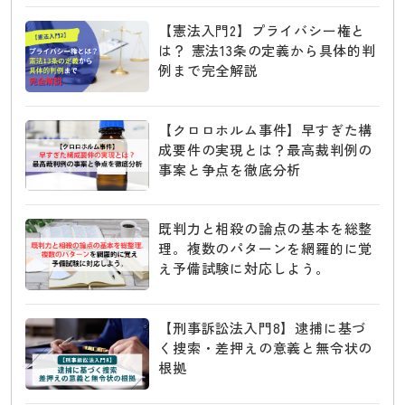
【憲法入門2】プライバシー権と
は？ 憲法13条の定義から具体的判
例まで完全解説
【クロロホルム事件】早すぎた構
成要件の実現とは？最高裁判例の
事案と争点を徹底分析
既判力と相殺の論点の基本を総整
理。複数のパターンを網羅的に覚
え予備試験に対応しよう。
【刑事訴訟法入門8】逮捕に基づ
く捜索・差押えの意義と無令状の
根拠