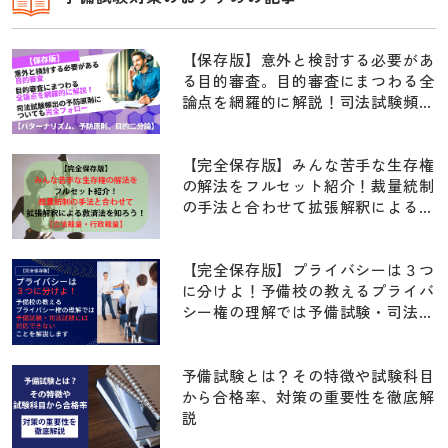
【保存版】意外と検討する必要があ
る目的審査。目的審査にまつわる全
論点を網羅的に解説！司法試験頻出
の予防原則についても完全フォロー
【パターナリズム、予防原則、目的
二分論】
【完全保存版】みんな苦手な生存権
の解法をフルセット紹介！裁量統制
の手法と合わせて拡張解釈による救
済法を知ろう！！【立法裁量・行政
裁量】
【完全保存版】プライバシーは３つ
に分けよ！予備校の教えるプライバ
シー権の理解では予備試験・司法試
験には対応できないことを解説しま
す【京都府学連・住基ネット訴訟・
前科照会事件・早稲田大学江沢民事
予備試験とは？その特徴や試験科目
件・指紋押捺事件】
から合格率、対策の重要性を徹底解
説