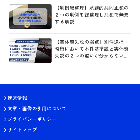
【判例総整理】承継的共同正犯の
２つの判例を総整理し共犯で無双
する解説
【実体喪失説の弱点】別件逮捕・
勾留において本件基準説と実体喪
失説の２つの違いが分からないと
まずいことを徹底解説【過去問解
説あり】
運営情報
文章・画像の引用について
プライバシーポリシー
サイトマップ