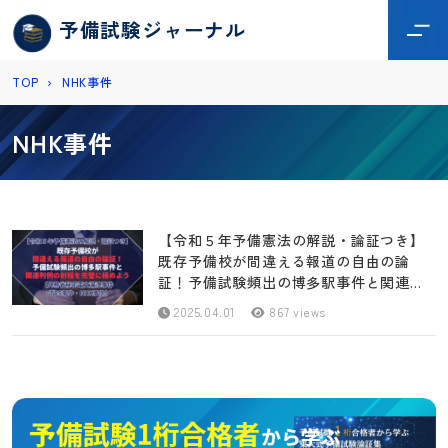
予備試験ジャーナル
TOP
›
NHK事件
NHK事件
【令和５年予備憲法の解説・論証つき】
既存予備校が間違える報道の自由の論
証！予備試験頻出の博多駅事件と関連判
例の射程を完璧に極めよう【外務省秘密
2025.04.01
867 views
電文漏洩事件・TBS事件・NHK事件】