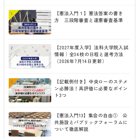
【憲法入門１】憲法答案の書き
1
方 三段階審査と違憲審査基準
【2027年度入学】法科大学院入試
2
情報｜全34校の日程と選考方法
（2026年7月14日更新）
【記載例付き】中央ローのステメ
3
ン必勝法！高評価に必要なポイン
ト3つ
【憲法入門13】集会の自由① 公
共施設とパブリックフォーラムに
ついて徹底解説