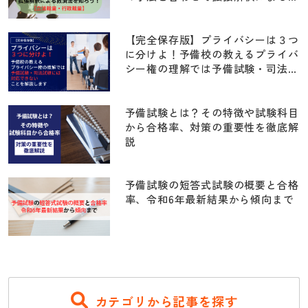
済法を知ろう！！【立法裁量・行政
裁量】
【完全保存版】プライバシーは３つ
に分けよ！予備校の教えるプライバ
シー権の理解では予備試験・司法試
験には対応できないことを解説しま
す【京都府学連・住基ネット訴訟・
前科照会事件・早稲田大学江沢民事
予備試験とは？その特徴や試験科目
件・指紋押捺事件】
から合格率、対策の重要性を徹底解
説
予備試験の短答式試験の概要と合格
率、令和6年最新結果から傾向まで
カテゴリから記事を探す