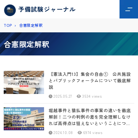
予備試験ジャーナル
TOP
›
合憲限定解釈
合憲限定解釈
【憲法入門13】集会の自由① 公共施設
とパブリックフォーラムについて徹底解
説
2025.05.27
3534 views
堀越事件と猿払事件の事案の違いを徹底
解剖！二つの判例の差を完全理解しなけ
れば高得点は狙えないということについ
て解説
2024.10.08
6974 views