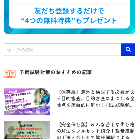
予備試験対策のおすすめの記事
【保存版】意外と検討する必要があ
る目的審査。目的審査にまつわる全
論点を網羅的に解説！司法試験頻出
の予防原則についても完全フォロー
【パターナリズム、予防原則、目的
二分論】
【完全保存版】みんな苦手な生存権
の解法をフルセット紹介！裁量統制
の手法と合わせて拡張解釈による救