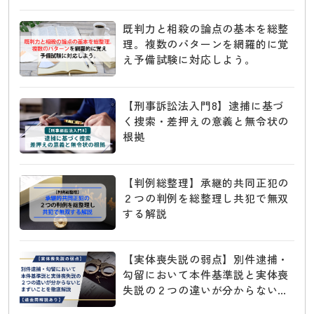
既判力と相殺の論点の基本を総整
理。複数のパターンを網羅的に覚
え予備試験に対応しよう。
【刑事訴訟法入門8】逮捕に基づ
く捜索・差押えの意義と無令状の
根拠
【判例総整理】承継的共同正犯の
２つの判例を総整理し共犯で無双
する解説
【実体喪失説の弱点】別件逮捕・
勾留において本件基準説と実体喪
失説の２つの違いが分からないと
まずいことを徹底解説【過去問解