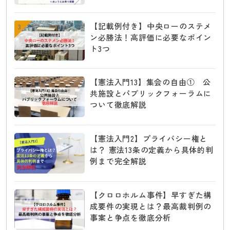
【記載例付き】中央ローのステメ
3
ン必勝法！高評価に必要なポイン
ト3つ
【憲法入門13】集会の自由① 公
共施設とパブリックフォーラムに
ついて徹底解説
【憲法入門2】プライバシー権と
は？ 憲法13条の定義から具体的判
例まで完全解説
【クロロホルム事件】早すぎた構
成要件の実現とは？最高裁判例の
事案と争点を徹底分析