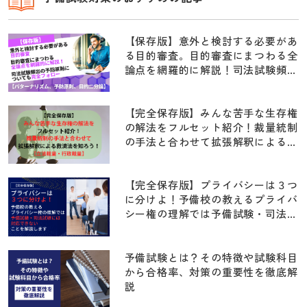
【保存版】意外と検討する必要があ
る目的審査。目的審査にまつわる全
論点を網羅的に解説！司法試験頻出
の予防原則についても完全フォロー
【パターナリズム、予防原則、目的
二分論】
【完全保存版】みんな苦手な生存権
の解法をフルセット紹介！裁量統制
の手法と合わせて拡張解釈による救
済法を知ろう！！【立法裁量・行政
裁量】
【完全保存版】プライバシーは３つ
に分けよ！予備校の教えるプライバ
シー権の理解では予備試験・司法試
験には対応できないことを解説しま
す【京都府学連・住基ネット訴訟・
前科照会事件・早稲田大学江沢民事
予備試験とは？その特徴や試験科目
件・指紋押捺事件】
から合格率、対策の重要性を徹底解
説