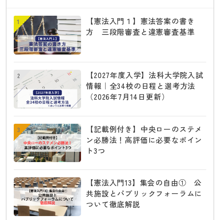
【憲法入門１】憲法答案の書き
1
方 三段階審査と違憲審査基準
【2027年度入学】法科大学院入試
2
情報｜全34校の日程と選考方法
（2026年7月14日更新）
【記載例付き】中央ローのステメ
3
ン必勝法！高評価に必要なポイン
ト3つ
【憲法入門13】集会の自由① 公
共施設とパブリックフォーラムに
ついて徹底解説