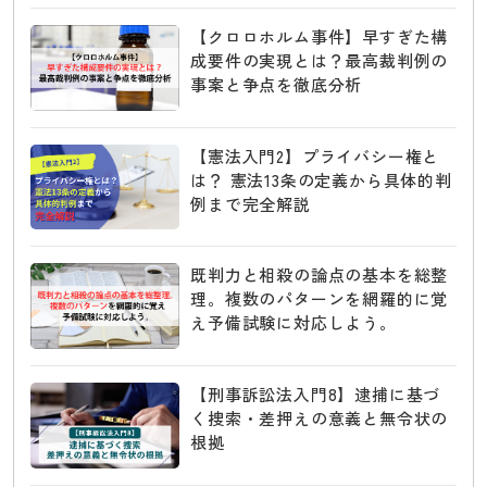
【クロロホルム事件】早すぎた構
成要件の実現とは？最高裁判例の
事案と争点を徹底分析
【憲法入門2】プライバシー権と
は？ 憲法13条の定義から具体的判
例まで完全解説
既判力と相殺の論点の基本を総整
理。複数のパターンを網羅的に覚
え予備試験に対応しよう。
【刑事訴訟法入門8】逮捕に基づ
く捜索・差押えの意義と無令状の
根拠