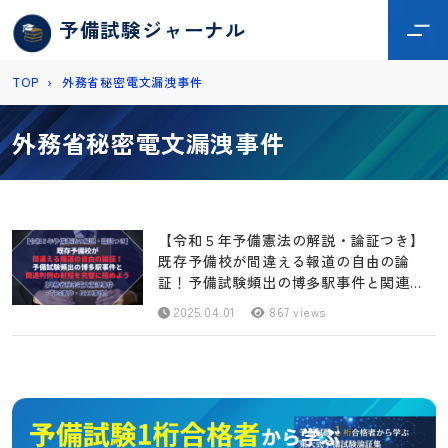
予備試験ジャーナル
TOP
›
外務省秘密電文漏洩事件
外務省秘密電文漏洩事件
【令和５年予備憲法の解説・論証つき】
既存予備校が間違える報道の自由の論
証！予備試験頻出の博多駅事件と関連判
例の射程を完璧に極めよう【外務省秘密
2025.04.01
867 views
電文漏洩事件・TBS事件・NHK事件】