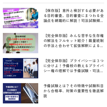
【保存版】意外と検討する必要があ
る目的審査。目的審査にまつわる全
論点を網羅的に解説！司法試験頻出
の予防原則についても完全フォロー
【パターナリズム、予防原則、目的
二分論】
【完全保存版】みんな苦手な生存権
の解法をフルセット紹介！裁量統制
の手法と合わせて拡張解釈による救
済法を知ろう！！【立法裁量・行政
裁量】
【完全保存版】プライバシーは３つ
に分けよ！予備校の教えるプライバ
シー権の理解では予備試験・司法試
験には対応できないことを解説しま
す【京都府学連・住基ネット訴訟・
前科照会事件・早稲田大学江沢民事
予備試験とは？その特徴や試験科目
件・指紋押捺事件】
から合格率、対策の重要性を徹底解
説