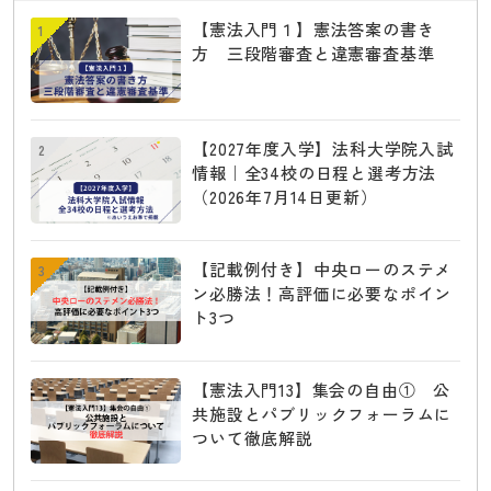
【憲法入門１】憲法答案の書き
1
方 三段階審査と違憲審査基準
【2027年度入学】法科大学院入試
2
情報｜全34校の日程と選考方法
（2026年7月14日更新）
【記載例付き】中央ローのステメ
3
ン必勝法！高評価に必要なポイン
ト3つ
【憲法入門13】集会の自由① 公
共施設とパブリックフォーラムに
ついて徹底解説