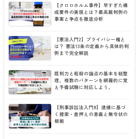
【クロロホルム事件】早すぎた構
成要件の実現とは？最高裁判例の
事案と争点を徹底分析
【憲法入門2】プライバシー権と
は？ 憲法13条の定義から具体的判
例まで完全解説
既判力と相殺の論点の基本を総整
理。複数のパターンを網羅的に覚
え予備試験に対応しよう。
【刑事訴訟法入門8】逮捕に基づ
く捜索・差押えの意義と無令状の
根拠